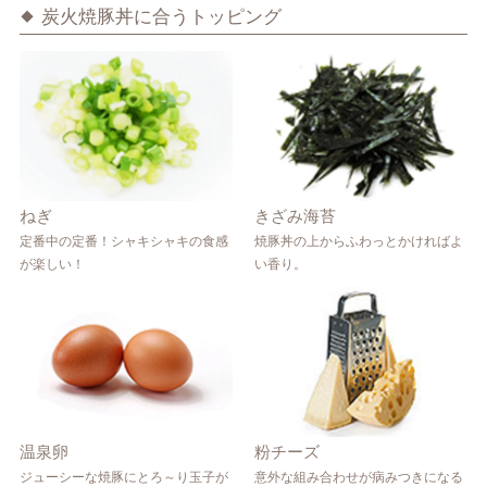
炭火焼豚丼に合うトッピング
ねぎ
きざみ海苔
定番中の定番！シャキシャキの食感
焼豚丼の上からふわっとかければよ
が楽しい！
い香り。
温泉卵
粉チーズ
ジューシーな焼豚にとろ～り玉子が
意外な組み合わせが病みつきになる