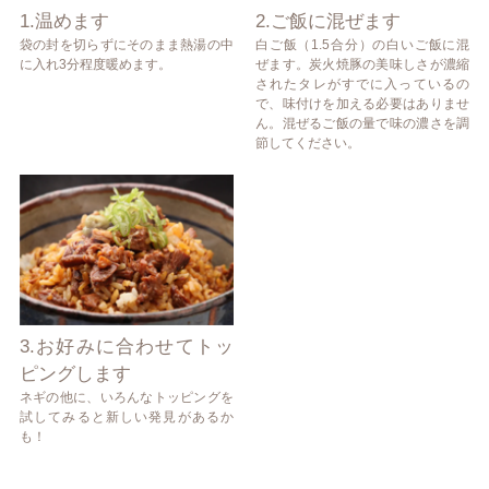
1.温めます
2.ご飯に混ぜます
袋の封を切らずにそのまま熱湯の中
白ご飯（1.5合分）の白いご飯に混
に入れ3分程度暖めます。
ぜます。炭火焼豚の美味しさが濃縮
されたタレがすでに入っているの
で、味付けを加える必要はありませ
ん。混ぜるご飯の量で味の濃さを調
節してください。
3.お好みに合わせてトッ
ピングします
ネギの他に、いろんなトッピングを
試してみると新しい発見があるか
も！