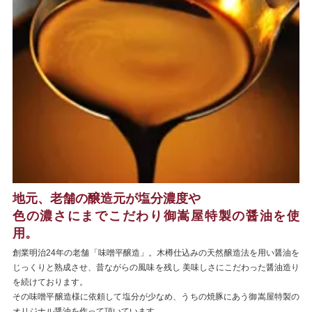
地元、老舗の醸造元が塩分濃度や
色の濃さにまでこだわり御嵩屋特製の醤油を使
用。
創業明治24年の老舗「味噌平醸造」。木樽仕込みの天然醸造法を用い醤油を
じっくりと熟成させ、昔ながらの風味を残し 美味しさにこだわった醤油造り
を続けております。
その味噌平醸造様に依頼して塩分が少なめ、うちの焼豚にあう御嵩屋特製の
オリジナル醤油を作って頂いています。