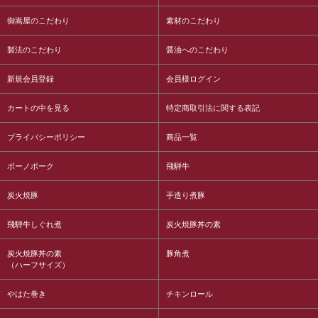
御嵩屋のこだわり
素材のこだわり
製法のこだわり
醤油へのこだわり
新規会員登録
会員様ログイン
カートの中を見る
特定商取引法に関する表記
プライバシーポリシー
商品一覧
ボーノポーク
飛騨牛
炭火焼豚
手造り煮豚
飛騨牛しぐれ煮
炭火焼豚丼の素
炭火焼豚丼の素
豚角煮
（ハーフサイズ）
やはた巻き
チキンロール