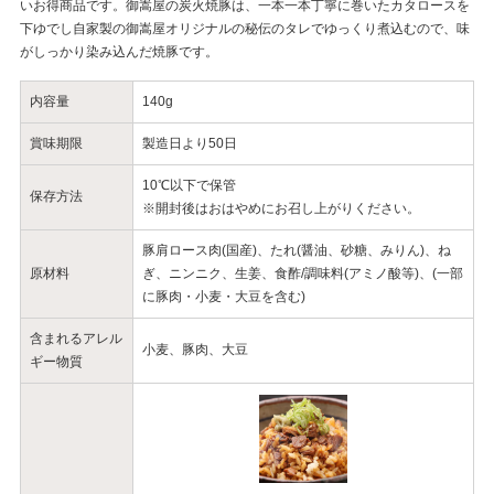
いお得商品です。御嵩屋の炭火焼豚は、一本一本丁寧に巻いたカタロースを
下ゆでし自家製の御嵩屋オリジナルの秘伝のタレでゆっくり煮込むので、味
がしっかり染み込んだ焼豚です。
内容量
140g
賞味期限
製造日より50日
10℃以下で保管
保存方法
※開封後はおはやめにお召し上がりください。
豚肩ロース肉(国産)、たれ(醤油、砂糖、みりん)、ね
原材料
ぎ、ニンニク、生姜、食酢/調味料(アミノ酸等)、(一部
に豚肉・小麦・大豆を含む)
含まれるアレル
小麦、豚肉、大豆
ギー物質