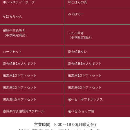
ボンレスティーポーク
味ごはんの具
みそぼろー
そぼろちゃん
飛騨牛三色巻き
こんぶ巻き
（冬季限定商品）
（冬季限定商品）
ハーフセット
炭火焼豚タレ
炭火焼豚2本入りギフト
炭火焼豚3本入りギフト
御嵩屋2点ギフトセット
御嵩屋3点ギフトセット
御嵩屋5点ギフトセット
御嵩屋6点ギフトセット
御嵩屋8点ギフトセット
選べる！ギフトボックス
蓄冷剤付き贈答用スチロール
選べる!ショップ袋
営業時間 8:00～19:00(月曜定休)