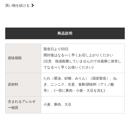
買い物を続ける
商品説明
製造日より50日
開封後はなるべく早くお召し上がりください
賞味期限
(注意 熱湯殺菌していませんので冷蔵庫に保管し
てなるべく早くお使いください)
たれ（醤油、砂糖、みりん）（国産製造）、ね
原材料
ぎ、ニンニク、生姜、食酢/調味料（アミノ酸
等）、(一部に豚肉・小麦・大豆を含む)
含まれるアレルギ
小麦、豚肉、大豆
ー物質