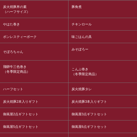
炭火焼豚丼の素
豚角煮
（ハーフサイズ）
やはた巻き
チキンロール
ボンレスティーポーク
味ごはんの具
みそぼろー
そぼろちゃん
飛騨牛三色巻き
こんぶ巻き
（冬季限定商品）
（冬季限定商品）
ハーフセット
炭火焼豚タレ
炭火焼豚2本入りギフト
炭火焼豚3本入りギフト
御嵩屋2点ギフトセット
御嵩屋3点ギフトセット
御嵩屋5点ギフトセット
御嵩屋6点ギフトセット