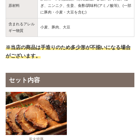
原材料
ぎ、ニンニク、生姜、食酢/調味料(アミノ酸等)、(一部
に豚肉・小麦・大豆を含む)
含まれるアレル
小麦、豚肉、大豆
ギー物質
※当店の商品は手造りのため多少形が不揃いになる場合
がございます。
セット内容
炭火焼豚