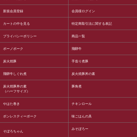
新規会員登録
会員様ログイン
カートの中を見る
特定商取引法に関する表記
プライバシーポリシー
商品一覧
ボーノポーク
飛騨牛
炭火焼豚
手造り煮豚
飛騨牛しぐれ煮
炭火焼豚丼の素
炭火焼豚丼の素
豚角煮
（ハーフサイズ）
やはた巻き
チキンロール
ボンレスティーポーク
味ごはんの具
みそぼろー
そぼろちゃん