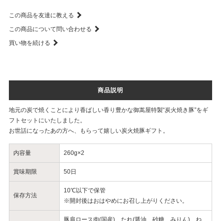
この商品を友達に教える
この商品について問い合わせる
買い物を続ける
商品説明
地元の炭で焼くことにより香ばしい香り豊かな御嵩屋特製“炭火焼き豚”をギ
フトセットにいたしました。
お世話になったあの方へ、もらって嬉しい炭火焼豚ギフト。
内容量
260g×2
賞味期限
50日
10℃以下で保管
保存方法
※開封後はおはやめにお召し上がりください。
豚肩ロース肉(国産)、たれ(醤油、砂糖、みりん)、ね