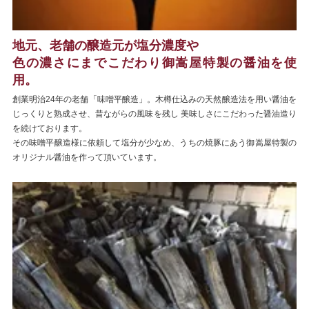
地元、老舗の醸造元が塩分濃度や
色の濃さにまでこだわり御嵩屋特製の醤油を使
用。
創業明治24年の老舗「味噌平醸造」。木樽仕込みの天然醸造法を用い醤油を
じっくりと熟成させ、昔ながらの風味を残し 美味しさにこだわった醤油造り
を続けております。
その味噌平醸造様に依頼して塩分が少なめ、うちの焼豚にあう御嵩屋特製の
オリジナル醤油を作って頂いています。